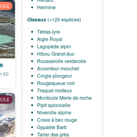
ICILE
Hermine
Oiseaux
(+125 espèces)
Tétras-lyre
Aigle Royal
Lagopède alpin
Hibou Grand-duc
urienne
Rousserolle verderolle
s
Accenteur mouchet
h 50
Cingle plongeur
Rougequeue noir
Traquet motteux
Monticole Merle de roche
ICILE
Pipit spioncelle
Niverolle alpine
Crave à bec rouge
Gypaète Barb
Tarier des près