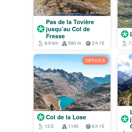
© ad.outdoor
Pas de la Tovière
jusqu’au Col de
Fresse
8.9 km
590 m
3 h 15
7
DIFFICILE
© maelle.rs
Col de la Lose
13.5
1145
6 h 15