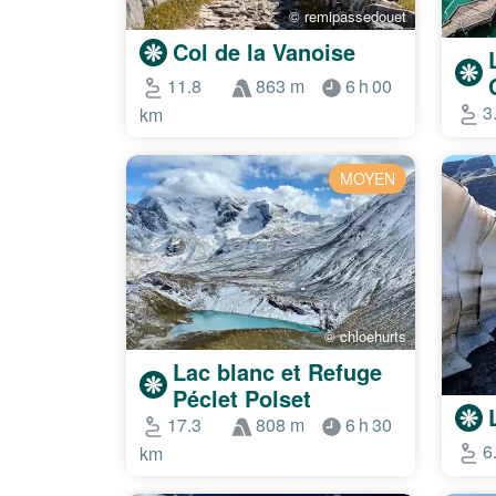
© remipassedouet
Col de la Vanoise
11.8
863 m
6 h 00
3
km
MOYEN
© chloehurts
Lac blanc et Refuge
Péclet Polset
17.3
808 m
6 h 30
6
km