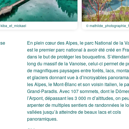
 kiba_et_mickael
© mathilde_photographie_f
En plein cœur des Alpes, le parc National de la V
est le premier parc national à avoir été créé en Fr
dans le but de protéger les bouquetins. S’étendant
long du massif de la Vanoise, celui-ci permet de pr
de magnifiques paysages entre forêts, lacs, mont
et glaciers donnant vue à d’incroyables panorama
les Alpes, le Mont-Blanc et son voisin italien, le p
Grand-Paradis. Avec 107 sommets, dont le Dôme
l’Arpont, dépassant les 3 000 m d’altitudes, on peu
arpenter de multiples sentiers de randonnées le l
vallées jusqu’à atteindre de beaux lacs et cols
panoramiques.