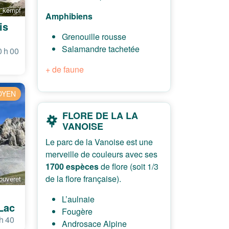
e_kempf
Amphibiens
is
Grenouille rousse
Salamandre tachetée
0 h 00
+ de faune
OYEN
FLORE DE LA LA
VANOISE
Le parc de la Vanoise est une
merveille de couleurs avec ses
1700 espèces
de flore (soit 1/3
de la flore française).
ouveret
L’aulnaie
Lac
Fougère
h 40
Androsace Alpine