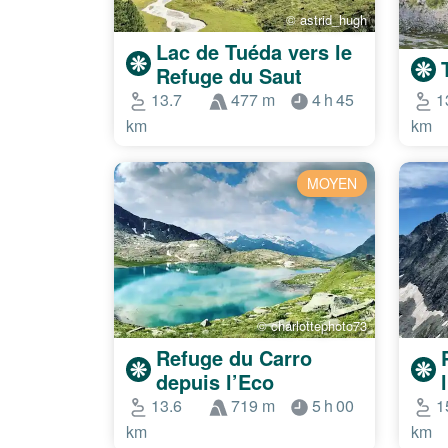
© astrid_hugh
Lac de Tuéda vers le
Refuge du Saut
13.7
477 m
4 h 45
1
km
km
MOYEN
© charlottephoto73
Refuge du Carro
depuis l’Eco
13.6
719 m
5 h 00
1
km
km