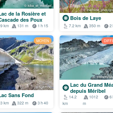
© kiba_et_mickael
© mathilde_photogra
Lac de la Rosière et
Bois de Laye
Cascade des Poux
.9 km
131 m
1 h 15
7.2 km
350 m
2 
MOYEN
DIFF
© instantsma
Lac du Grand Mé
© bg67130
depuis Méribel
Lac Sans Fond
14.2
1012
6 
.3 km
322 m
3 h 40
km
m