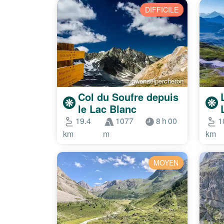
DIFFICILE
© gwenaelpercheron
Col du Soufre depuis
le Lac Blanc
19.4
1077
8 h 00
1
km
m
km
MOYEN