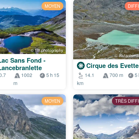
MOYEN
DIFF
© tilli.photography
© instantsma
Lac Sans Fond -
Cirque des Evette
Lancebranlette
0.7
1002
5 h 15
14.1
700 m
5 
m
km
MOYEN
TRÈS DIFF