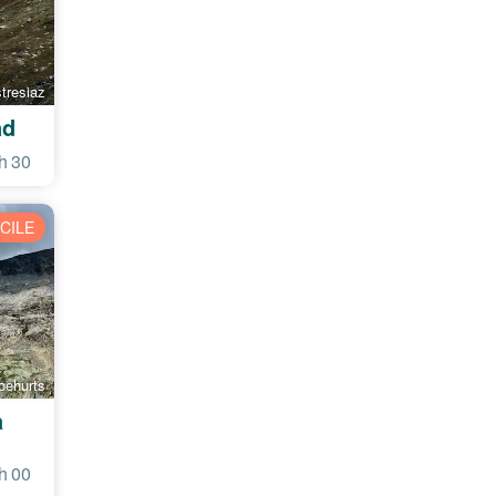
stresiaz
nd
h 30
ICILE
oehurts
a
h 00