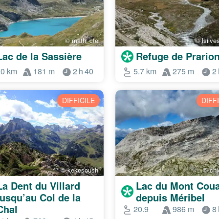
© math_ctel
© lsilve
Lac de la Sassière
Refuge de Prario
.0 km
181 m
2 h 40
5.7 km
275 m
2 
DIFFICILE
DIFF
© kekesoushi
© chl
La Dent du Villard
Lac du Mont Cou
jusqu’au Col de la
depuis Méribel
Chal
20.9
986 m
8 