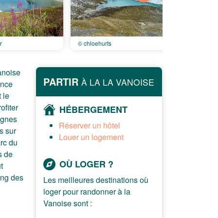
r
© chloehurts
anoise
PARTIR
À LA LA VANOISE
ance
 le
ofiter
HÉBERGEMENT
agnes
Réserver un hôtel
s sur
Louer un logement
arc du
s de
OÙ LOGER ?
t
ong des
Les meilleures destinations où
loger pour randonner à la
Vanoise sont :