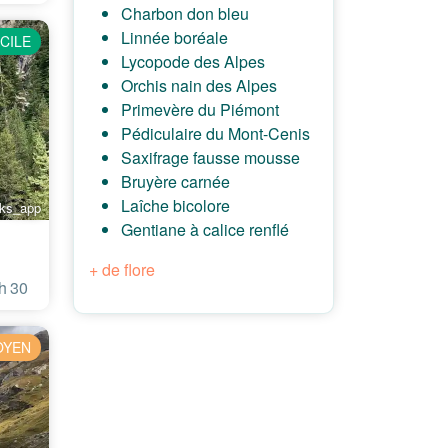
Charbon don bleu
Linnée boréale
CILE
Lycopode des Alpes
Orchis nain des Alpes
Primevère du Piémont
Pédiculaire du Mont-Cenis
Saxifrage fausse mousse
Bruyère carnée
Laîche bicolore
rks_app
Gentiane à calice renflé
+ de flore
h 30
OYEN