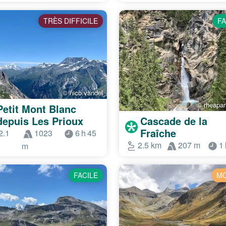
TRÈS DIFFICILE
FA
© nico.vandel
© rheapa
Petit Mont Blanc
depuis Les Prioux
Cascade de la
Fraîche
2.1
1023
6 h 45
2.5 km
207 m
1 
m
FACILE
M