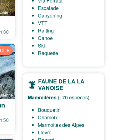
Via Ferrata
Escalade
phie_fr
Canyoning
VTT
Rafting
h 30
Canoë
Ski
ICILE
Raquette
FAUNE DE LA LA
VANOISE
urienne
Mammifères
(+70 espèces)
an
Bouquetin
Chamoix
h 50
Marmottes des Alpes
Lièvre
Renard