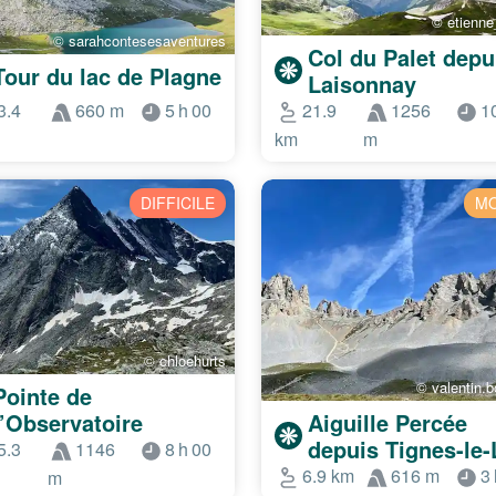
© etienn
© sarahcontesesaventures
Col du Palet depu
Tour du lac de Plagne
Laisonnay
3.4
660 m
5 h 00
21.9
1256
1
km
m
DIFFICILE
M
© chloehurts
© valentin.b
Pointe de
l’Observatoire
Aiguille Percée
depuis Tignes-le-
5.3
1146
8 h 00
6.9 km
616 m
3 
m