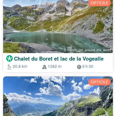
DIFFICILE
© french_girl_around_the_world
Chalet du Boret et lac de la Vogealle
20.8 km
1382 m
6 h 30
DIFFICILE