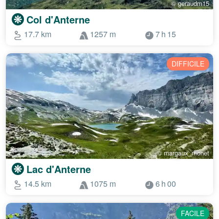
© geraudm15
Col d'Anterne
17.7 km
1257 m
7 h 15
DIFFICILE
© margaux_monet
Lac d'Anterne
14.5 km
1075 m
6 h 00
FACILE