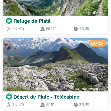
© _goodfeeling_
Refuge de Platé
7.6 km
957 m
4 h 35
MOYEN
© samietonyexplorearth
Désert de Platé - Télécabine
1.8 km
87 m
0 h 00