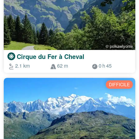
© polkawlyonie
Cirque du Fer à Cheval
2.1 km
62 m
0 h 45
DIFFICILE