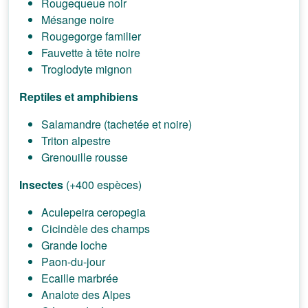
Rougequeue noir
Mésange noire
Rougegorge familier
Fauvette à tête noire
Troglodyte mignon
Reptiles et amphibiens
Salamandre (tachetée et noire)
Triton alpestre
Grenouille rousse
Insectes
(+400 espèces)
Aculepeira ceropegia
Cicindèle des champs
Grande loche
Paon-du-jour
Ecaille marbrée
Analote des Alpes