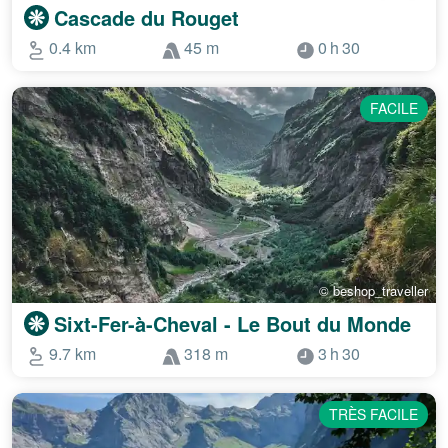
Cascade du Rouget
0.4 km
45 m
0 h 30
FACILE
© beshop_traveller
Sixt-Fer-à-Cheval - Le Bout du Monde
9.7 km
318 m
3 h 30
TRÈS FACILE