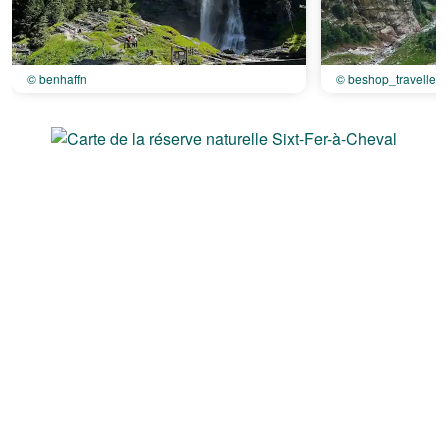
© benhaffn
© beshop_traveller