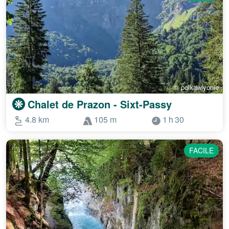
© polkawlyonie
Chalet de Prazon - Sixt-Passy
4.8 km
105 m
1 h 30
FACILE