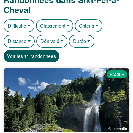
Cheval
Difficulté
Classement
Chiens
Distance
Dénivelé
Durée
Voir les 11 randonnées
FACILE
© benhaffn