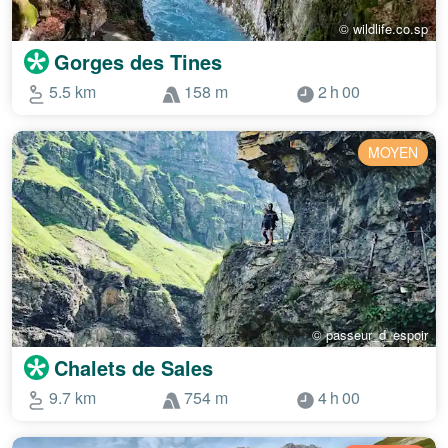
© wildlife.co.sp
Gorges des Tines
5.5 km
158 m
2 h 00
MOYEN
© passeur_d_espoir
Chalets de Sales
9.7 km
754 m
4 h 00