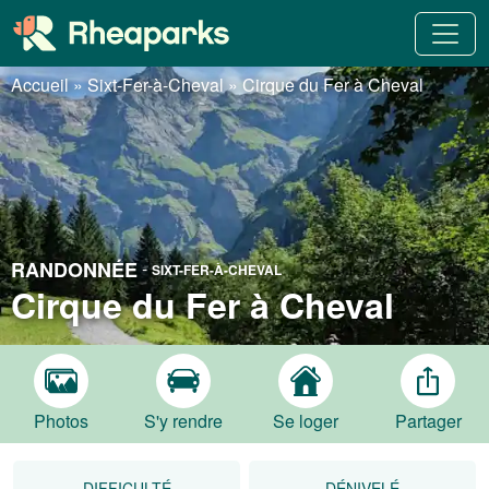
Accueil
»
Sixt-Fer-à-Cheval
»
Cirque du Fer à Cheval
RANDONNÉE
-
SIXT-FER-À-CHEVAL
Cirque du Fer à Cheval
Photos
S'y rendre
Se loger
Partager
DIFFICULTÉ
DÉNIVELÉ