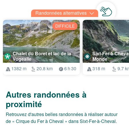
Randonnées alternatives
DIFFICILE
Chalet du Boret et lac de la
Sixt-Fer-à-Cheva
Vogealle
Monde
1382 m
20.8 km
6 h 30
318 m
9.7 k
Autres randonnées à
proximité
Retrouvez d'autres belles randonnées à réaliser autour
de « Cirque du Fer à Cheval » dans Sixt-Fer-à-Cheval.