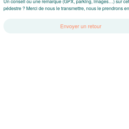
Un conseil ou une remarque (GPX, parking, images…) sur ce
pédestre ? Merci de nous le transmettre, nous le prendrons en
Envoyer un retour
Autres randonnées à proximité
Retrouvez d'autres belles randonnées à réaliser autour de «
DIFFICILE