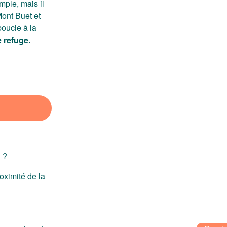
imple, mais il
Mont Buet et
boucle à la
 refuge.
 ?
oximité de la