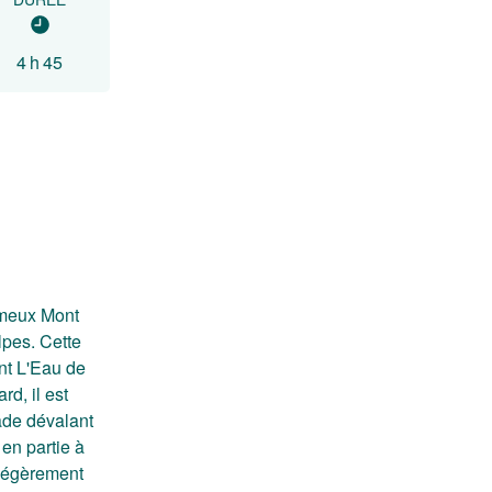
4 h 45
ameux Mont
lpes. Cette
nt L'Eau de
rd, il est
ade dévalant
en partie à
 légèrement