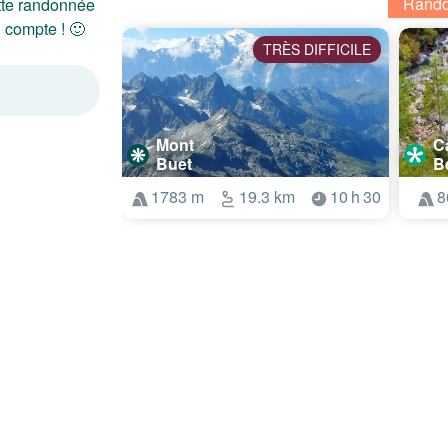
Rando
tte randonnée
 compte ! 🙂
TRÈS DIFFICILE
Mont
C
Buet
B
1783 m
19.3 km
10 h 30
8
 Refuge de la Pierre à Bérard » dans les Aiguilles Rouges.
TRÈS FACILE