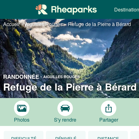
Destinatio
Accueil
»
Aiguilles Rouges
»
Refuge de la Pierre à Bérard
RANDONNÉE
-
AIGUILLES ROUGES
Refuge de la Pierre à Bérard
Photos
S'y rendre
Partager
DIFFICULTÉ
DÉNIVELÉ
DISTANCE